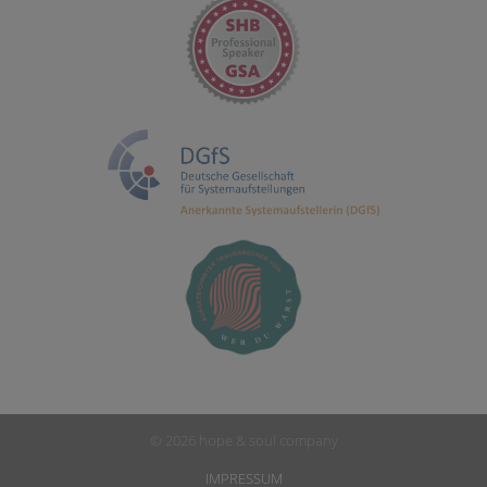
© 2026 hope & soul company
IMPRESSUM