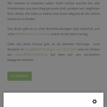
Wir können in unserem Leben nicht immer warten bis alle
Hindernisse aus dem Weg geräumt sind, sondern wir begleiten
Dich dabei, die Füße zu heben und einen Weg durch die Steine
hindurch zu finden.
Das Buch gibt es in allen Buchhandlungen und natürlich auf
allen
Plattformen im Internet
, sowie direkt beim Verlag.
Über das Buch hinaus gibt es ab Oktober Vorträge - zum
Beispiel im
Hospitalhof Stuttgart am 13.10.2023
und wir bieten
ein
ZukunftsMUT-Seminar
, bei dem wir uns persönlich
begegnen
können.
ZURÜCK