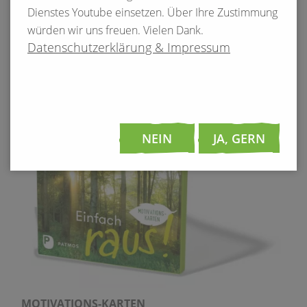
Dienstes Youtube einsetzen. Über Ihre Zustimmung
würden wir uns freuen. Vielen Dank.
Datenschutzerklärung & Impressum
AB SOFORT IM HANDEL
Finden Sie neue Kraft und Halt in unsicheren Zeiten!
JETZT BESTELLEN »
NEIN
JA, GERN
MOTIVATIONS-KARTEN